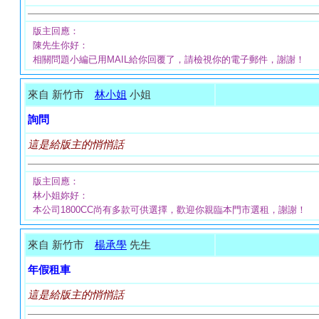
版主回應：
陳先生你好：
相關問題小編已用MAIL給你回覆了，請檢視你的電子郵件，謝謝！
來自 新竹市
林小姐
小姐
詢問
這是給版主的悄悄話
版主回應：
林小姐妳好：
本公司1800CC尚有多款可供選擇，歡迎你親臨本門市選租，謝謝！
來自 新竹市
楊承學
先生
年假租車
這是給版主的悄悄話