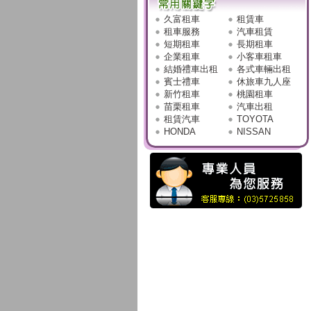
久富租車
租賃車
租車服務
汽車租賃
短期租車
長期租車
企業租車
小客車租車
結婚禮車出租
各式車輛出租
賓士禮車
休旅車九人座
新竹租車
桃園租車
苗栗租車
汽車出租
租賃汽車
TOYOTA
HONDA
NISSAN