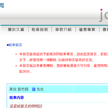
■租車留言
本留言版係提供予顧客詢問租車事宜，請勿惡意留言，若留
文字，經發現將一律刪除, 以維持留言版良好交流。
本留言版設有審查機制，需經審核通過方可刊登，處理時間為
點30分。
來自 新竹縣
陳
先生
租車內容
這是給版主的悄悄話