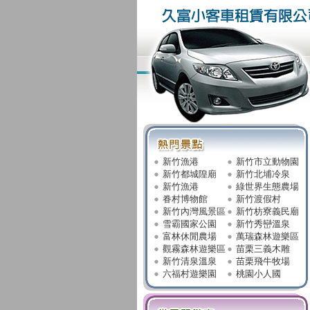
新竹漁港
新竹市立動物園
新竹都城隍廟
新竹北埔冷泉
新竹漁港
綠世界生態農場
眷村博物館
新竹渡假村
新竹內灣風景區
新竹枋寮義民廟
雪霸國家公園
新竹秀巒溫泉
富林休閒農場
萬瑞森林遊樂區
觀霧森林遊樂區
苗栗三義木雕
新竹清泉溫泉
苗栗飛牛牧場
六福村遊樂園
桃園小人國