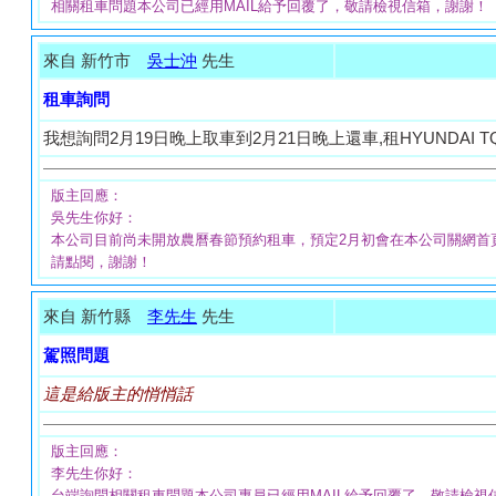
相關租車問題本公司已經用MAIL給予回覆了，敬請檢視信箱，謝謝！
來自 新竹市
吳士沖
先生
租車詢問
我想詢問2月19日晚上取車到2月21日晚上還車,租HYUNDAI 
版主回應：
吳先生你好：
本公司目前尚未開放農曆春節預約租車，預定2月初會在本公司關網首
請點閱，謝謝！
來自 新竹縣
李先生
先生
駕照問題
這是給版主的悄悄話
版主回應：
李先生你好：
台端詢問相關租車問題本公司專員已經用MAIL給予回覆了，敬請檢視