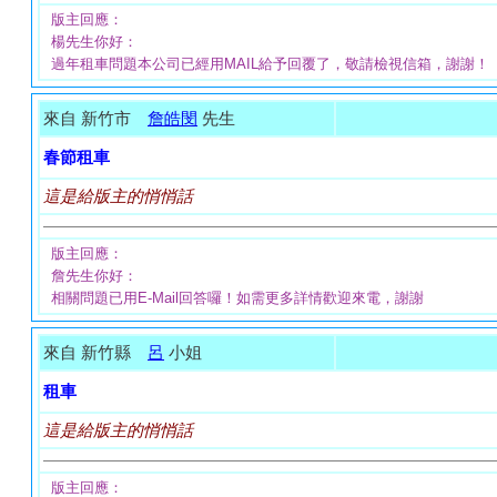
版主回應：
楊先生你好：
過年租車問題本公司已經用MAIL給予回覆了，敬請檢視信箱，謝謝！
來自 新竹市
詹皓閔
先生
春節租車
這是給版主的悄悄話
版主回應：
詹先生你好：
相關問題已用E-Mail回答囉！如需更多詳情歡迎來電，謝謝
來自 新竹縣
呂
小姐
租車
這是給版主的悄悄話
版主回應：