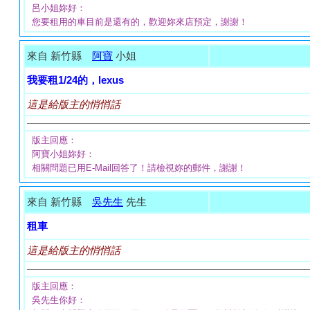
呂小姐妳好：
您要租用的車目前是還有的，歡迎妳來店預定，謝謝！
來自 新竹縣
阿寶
小姐
我要租1/24的，lexus
這是給版主的悄悄話
版主回應：
阿寶小姐妳好：
相關問題已用E-Mail回答了！請檢視妳的郵件，謝謝！
來自 新竹縣
吳先生
先生
租車
這是給版主的悄悄話
版主回應：
吳先生你好：